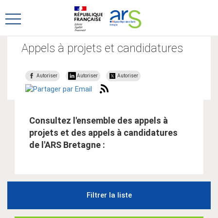
Aller
Aller
au
au
Ouvrir
menu
contenu
le
principal,
menu
Appels à projets et candidatures
principal
Autoriser
Autoriser
Autoriser
Consultez l'ensemble des appels à
projets et des appels à candidatures
de l'ARS Bretagne :
Filtrer la liste