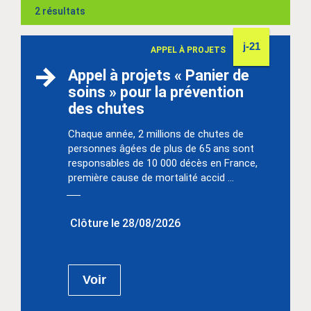
2 résultats
j-21
APPEL À PROJETS
Appel à projets « Panier de
soins » pour la prévention
des chutes
Chaque année, 2 millions de chutes de
personnes âgées de plus de 65 ans sont
responsables de 10 000 décès en France,
première cause de mortalité accid ...
Clôture le 28/08/2026
Voir