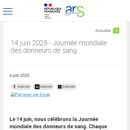
Aller
Aller
au
au
Ouvrir
menu
contenu
le
principal,
menu
Actualité
principal
14 juin 2025 - Journée mondiale
des donneurs de sang
6 juin 2025
Autoriser
Autoriser
Autoriser
Le 14 juin, nous célébrons la Journée
mondiale des donneurs de sang. Chaque