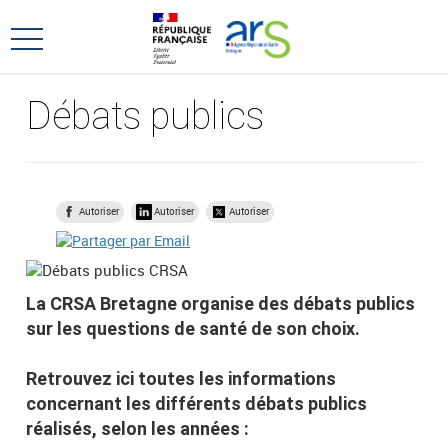
Aller
Aller
au
au
Ouvrir
menu
contenu
le
principal,
menu
Débats publics
principal
Autoriser
Autoriser
Autoriser
La CRSA Bretagne organise des débats publics
sur les questions de santé de son choix.
Retrouvez ici toutes les informations
concernant les différents débats publics
réalisés, selon les années :