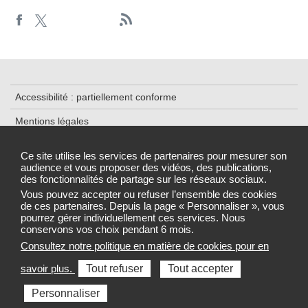
Accessibilité : partiellement conforme
Mentions légales
Plan du site
Ce site utilise les services de partenaires pour mesurer son
audience et vous proposer des vidéos, des publications,
Cookies et traceurs
des fonctionnalités de partage sur les réseaux sociaux.
Gestion des cookies
Vous pouvez accepter ou refuser l’ensemble des cookies
de ces partenaires. Depuis la page « Personnaliser », vous
pourrez gérer individuellement ces services. Nous
conservons vos choix pendant 6 mois.
Consultez notre politique en matière de cookies pour en
Sélectionnez une région pour accéder au site de votre Agence
savoir plus.
Tout refuser
Tout accepter
régionale de santé
Personnaliser
Toutes les ARS