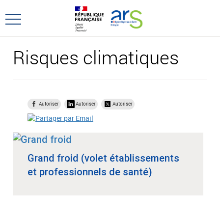
Aller
Aller
au
au
Ouvrir
menu
contenu
le
principal,
menu
Risques climatiques
principal
Autoriser
Autoriser
Autoriser
Grand froid (volet établissements
et professionnels de santé)