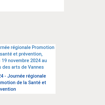
2019 : Sexe, genr
4 - Jour­née régio­nale
inéga­li­tés d’ac­c
­mo­tion de la Santé et
soins...
­ven­tion