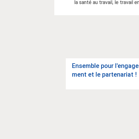
la santé au travail, le travail
Ensemble pour l'en­ga­ge
ment et le par­te­na­riat !
nté, bien-être,
agir sur nos ter­