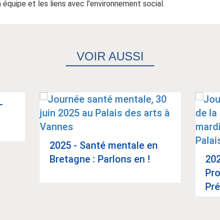
 en équipe et les liens avec l'environnement social.
VOIR AUSSI
­
2025 - Santé men­tale en
Bre­tagne : Par­lons en !
202
Pro
Article suivant
Pré