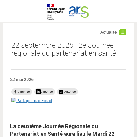
Aller
Aller
au
au
Ouvrir
menu
contenu
le
principal,
menu
Actualité
principal
22 septembre 2026 : 2e Journée
régionale du partenariat en santé
22 mai 2026
Autoriser
Autoriser
Autoriser
La deuxième Journée Régionale du
Partenariat en Santé aura lieu le Mardi 22