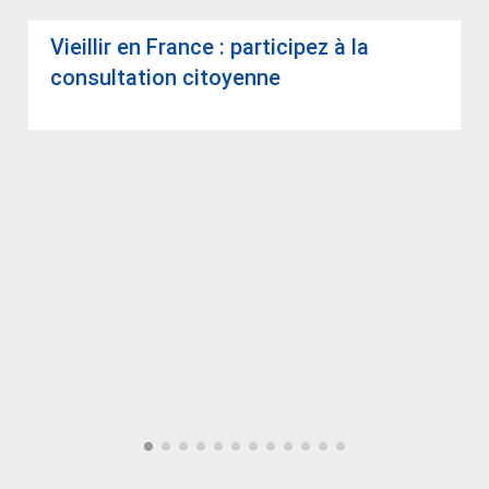
Vieillir en France : par­ti­ci­pez à la
consul­ta­tion citoyenne