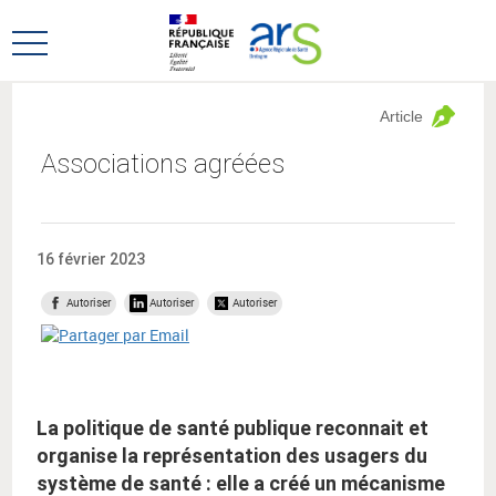
Aller
Aller
au
au
Ouvrir
menu
contenu
le
principal,
menu
Article
principal
Associations agréées
16 février 2023
Autoriser
Autoriser
Autoriser
La politique de santé publique reconnait et
organise la représentation des usagers du
système de santé : elle a créé un mécanisme