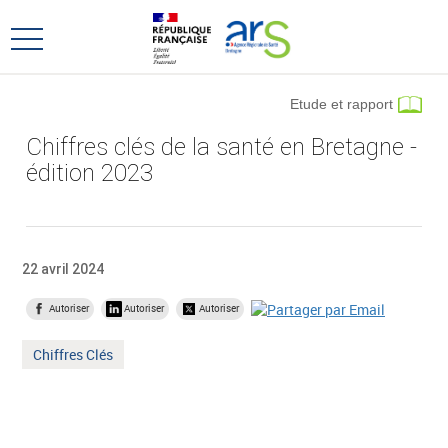
Aller
Aller
au
au
Ouvrir
menu
contenu
le
principal,
menu
Etude et rapport
principal
Chiffres clés de la santé en Bretagne -
édition 2023
22 avril 2024
Autoriser
Autoriser
Autoriser
Mot
Chiffres Clés
clé
: