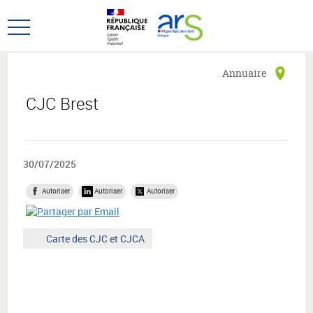
Aller
Aller
au
au
Ouvrir
menu
contenu
le
principal,
menu
Annuaire
principal
CJC Brest
30/07/2025
Autoriser
Autoriser
Autoriser
Mot
Carte des CJC et CJCA
clé
: