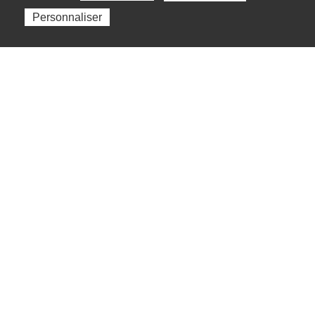
Personnaliser
Nos délégations départementales
Accessibilité : partiellement conforme
Mentions légales
Plan du site
Cookies et traceurs
Gestion des cookies