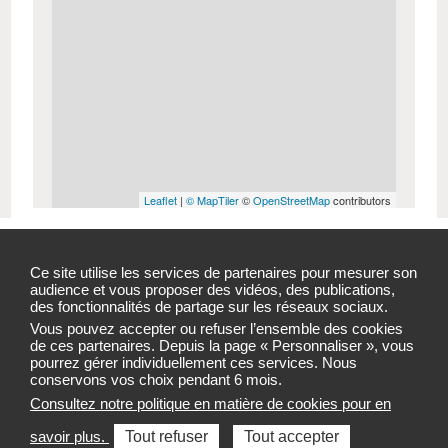
Leaflet
|
© MapTiler
©
OpenStreetMap
contributors
NOUS CONTACTER
Ce site utilise les services de partenaires pour mesurer son
audience et vous proposer des vidéos, des publications,
des fonctionnalités de partage sur les réseaux sociaux.
ARS Bretagne
Vous pouvez accepter ou refuser l’ensemble des cookies
de ces partenaires. Depuis la page « Personnaliser », vous
pourrez gérer individuellement ces services. Nous
6, Place des Colombes
conservons vos choix pendant 6 mois.
CS 14253
35042 Rennes Cedex
Consultez notre politique en matière de cookies pour en
savoir plus.
Tout refuser
Tout accepter
02 90 08 80 00