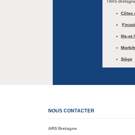
l’ARS Bretagne
Côtes 
Finist
Ille-et
Morbi
Siège
NOUS CONTACTER
ARS Bretagne