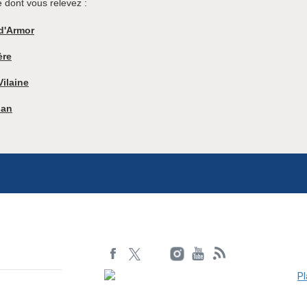
 dont vous relevez :
d'Armor
ère
-Vilaine
han