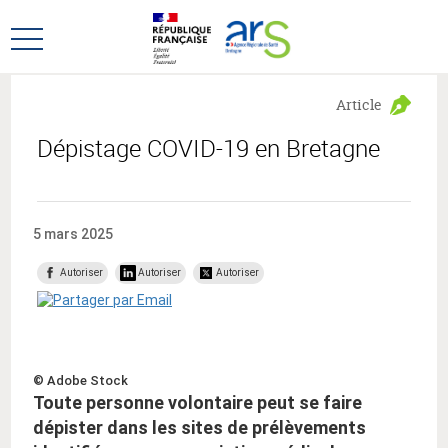
Aller
Aller
au
au
Ouvrir
menu
contenu
le
principal,
menu
Article
principal
Dépistage COVID-19 en Bretagne
5 mars 2025
Autoriser
Autoriser
Autoriser
© Adobe Stock
Toute personne volontaire peut se faire
dépister dans les sites de prélèvements