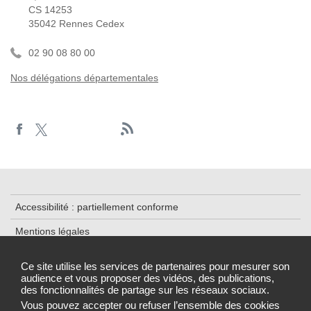
CS 14253
35042 Rennes Cedex
02 90 08 80 00
Nos délégations départementales
Accessibilité : partiellement conforme
Mentions légales
Plan du site
Ce site utilise les services de partenaires pour mesurer son
audience et vous proposer des vidéos, des publications,
Cookies et traceurs
des fonctionnalités de partage sur les réseaux sociaux.
Gestion des cookies
Vous pouvez accepter ou refuser l’ensemble des cookies