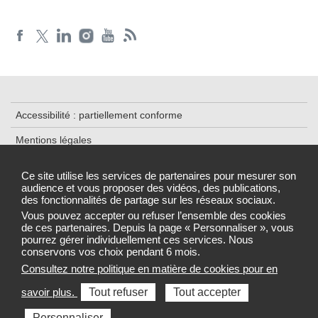
Accessibilité : partiellement conforme
Mentions légales
Plan du site
Ce site utilise les services de partenaires pour mesurer son
audience et vous proposer des vidéos, des publications,
Cookies et traceurs
des fonctionnalités de partage sur les réseaux sociaux.
Gestion des cookies
Vous pouvez accepter ou refuser l’ensemble des cookies
de ces partenaires. Depuis la page « Personnaliser », vous
pourrez gérer individuellement ces services. Nous
conservons vos choix pendant 6 mois.
Consultez notre politique en matière de cookies pour en
Sélectionnez une région pour accéder au site de votre Agence
savoir plus.
Tout refuser
Tout accepter
régionale de santé
Personnaliser