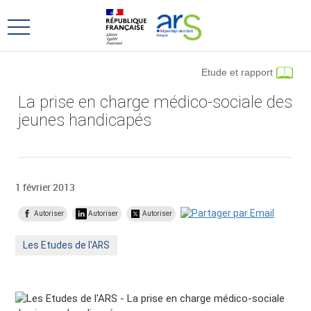
Aller
Aller
au
au
Ouvrir
menu
contenu
le
principal,
menu
Etude et rapport
principal
La prise en charge médico-sociale des
jeunes handicapés
1 février 2013
Autoriser
Autoriser
Autoriser
Mot
Les Etudes de l'ARS
clé
: