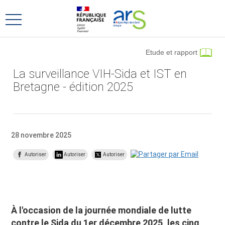
Aller
Aller
au
au
Ouvrir
menu
contenu
le
principal,
menu
Etude et rapport
principal
La surveillance VIH-Sida et IST en
Bretagne - édition 2025
28 novembre 2025
Autoriser
Autoriser
Autoriser
À l'occasion de la journée mondiale de lutte
contre le Sida du 1er décembre 2025, les cinq