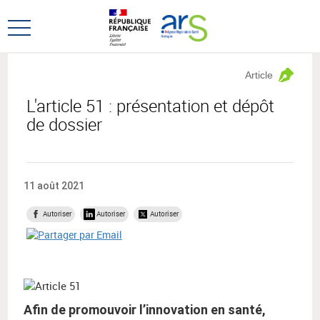
Aller
Aller
au
au
Ouvrir
menu
contenu
le
principal,
menu
Article
principal
L'article 51 : présentation et dépôt
de dossier
11 août 2021
Autoriser
Autoriser
Autoriser
Afin de promouvoir l’innovation en santé,