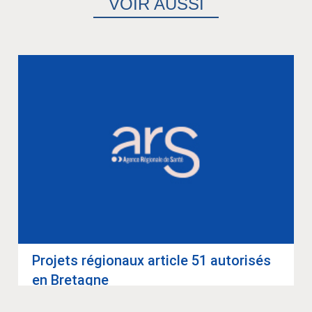
VOIR AUSSI
Pro­jets régio­naux article 51 auto­ri­sés
en Bre­tagne