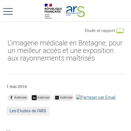
Aller
Aller
au
au
Ouvrir
menu
contenu
le
principal,
menu
Etude et rapport
principal
L'imagerie médicale en Bretagne, pour
un meilleur accès et une exposition
aux rayonnements maîtrisés
1 mai 2016
Autoriser
Autoriser
Autoriser
Mot
Les Etudes de l'ARS
clé
: