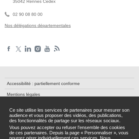
35042 Rennes Cedex
02 90 08 80 00
Nos délégations départementales
Accessibilité : partiellement conforme
Mentions légales
Plan du site
Ce site utilise les services de partenaires pour mesurer son
audience et vous proposer des vidéos, des publications,
Cookies et traceurs
des fonctionnalités de partage sur les réseaux sociaux.
Gestion des cookies
Vous pouvez accepter ou refuser l’ensemble des cookies
de ces partenaires. Depuis la page « Personnaliser », vous
pourrez gérer individuellement ces services. Nous