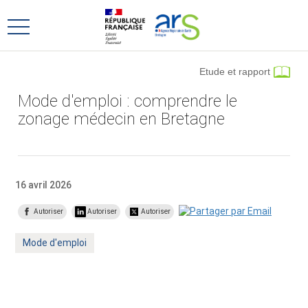
Aller
Aller
au
au
Ouvrir
menu
contenu
le
principal,
menu
Etude et rapport
principal
Mode d'emploi : comprendre le
zonage médecin en Bretagne
16 avril 2026
Autoriser
Autoriser
Autoriser
Mot
Mode d'emploi
clé
: