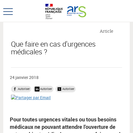
Aller
Aller
au
au
Ouvrir
menu
contenu
le
principal,
menu
Article
principal
Que faire en cas d'urgences
médicales ?
24 janvier 2018
Autoriser
Autoriser
Autoriser
Pour toutes urgences vitales ou tous besoins
médicaux ne pouvant attendre l'ouverture de