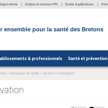
etagne recrute
Emplois et concours FPH
Etudes & publications
Pres
r ensemble pour la santé des Bretons
ablissements & professionnels
Santé et prévention
nels
Innovation en santé
Soutien à l’innovation
Page
Page
actuelle:
actuelle:
ovation