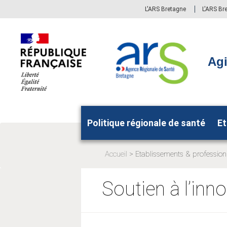
Aller
Aller
L'ARS Bretagne
L'ARS Br
au
au
menu
contenu
principal,
Agi
Politique régionale de santé
Et
Accueil
Etablissements & profession
Page
actuelle:
Soutien à l’inn