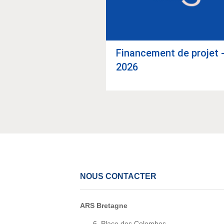
Finan­ce­ment de pro­jet 
 un pro­jet inno­
2026
NOUS CONTACTER
ARS Bretagne
6, Place des Colombes