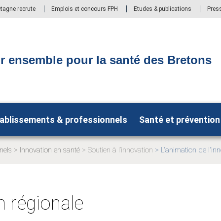
etagne recrute
Emplois et concours FPH
Etudes & publications
Pres
r ensemble pour la santé des Bretons
ablissements & professionnels
Santé et prévention
nels
Innovation en santé
Soutien à l’innovation
L'animation de l'in
Page
Page
actuelle:
actuelle:
 régionale