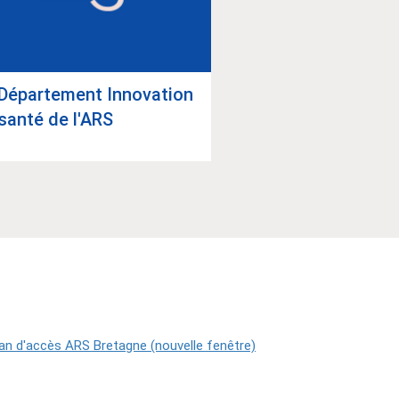
Dépar­te­ment Inno­va­tion
santé de l'ARS