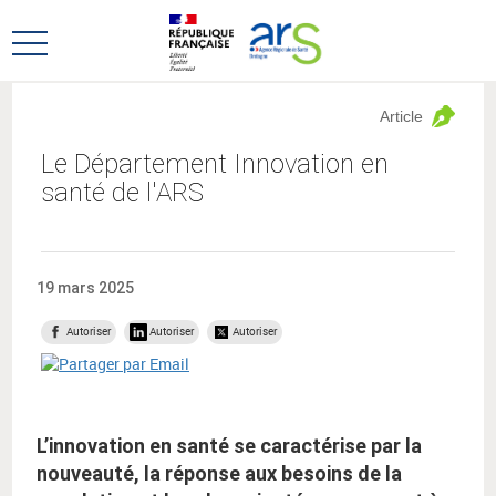
Aller
Aller
au
au
Ouvrir
menu
contenu
le
principal,
menu
Article
principal
Le Département Innovation en
santé de l'ARS
19 mars 2025
Autoriser
Autoriser
Autoriser
L’innovation en santé se caractérise par la
nouveauté, la réponse aux besoins de la