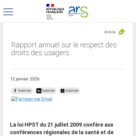
Aller
Aller
au
au
Ouvrir
menu
contenu
le
principal,
menu
Article
principal
Rapport annuel sur le respect des
droits des usagers
12 janvier 2026
Autoriser
Autoriser
Autoriser
La loi HPST du 21 juillet 2009 confère aux
conférences régionales de la santé et de