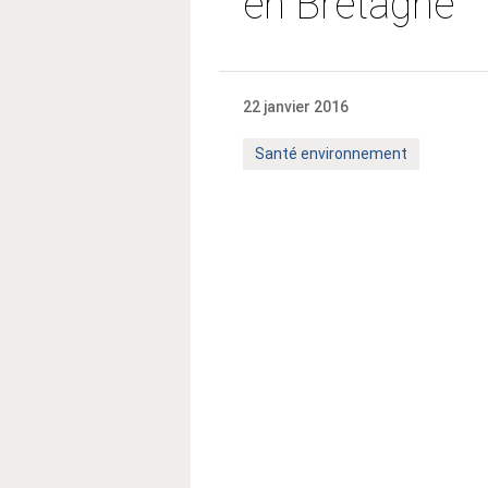
en Bretagne
22 janvier 2016
Mot
Santé environnement
clé
: