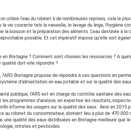
 utilise l’eau du robinet à de nombreuses reprises, cela le plu
la vie courante tels la vaisselle, le lavage du linge, l’hygiène co
 la boisson et la préparation des aliments. L’eau destinée à l
réprochable possible. Et cet impératif impose qu’elle soit égalem
uée en Bretagne ? Comment sont choisies les ressources ? A quel
 qualité doit-elle répondre ?
 l’ARS Bretagne propose de répondre à ces questions en permet
système d’alimentation en eau potable et sur la qualité des eaux
anté publique, l’ARS est en charge du contrôle sanitaire des eau
it les programmes d’analyse, en expertise les résultats, inspecte 
enfin informe les usagers sur la qualité des eaux. Ainsi en 2015
rce au robinet du consommateur, donnant lieu à plus de 470 000 r
e, une qualité des eaux distribuées en Bretagne meilleure que le
logie, nitrates et pesticides.