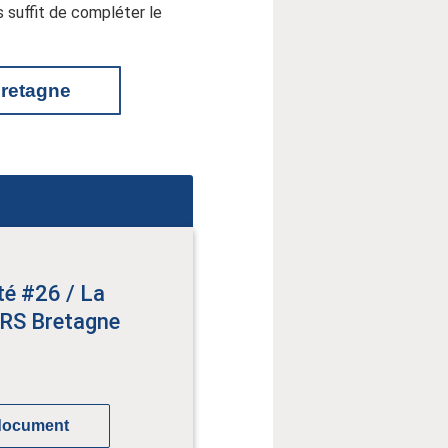
 suffit de compléter le
Bretagne
té #26 / La
ARS Bretagne
 document