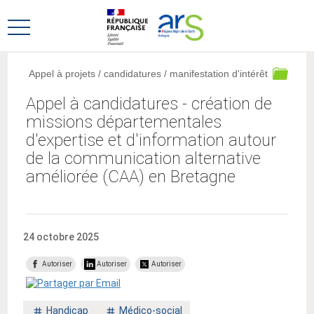
Aller
Aller
au
au
Ouvrir
menu
contenu
le
principal,
menu
Appel à projets / candidatures / manifestation d'intérêt
principal
Appel à candidatures - création de
missions départementales
d'expertise et d'information autour
de la communication alternative
améliorée (CAA) en Bretagne
24 octobre 2025
Autoriser
Autoriser
Autoriser
Mot
Mot
Handicap
Médico-social