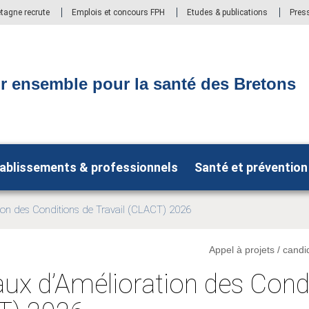
etagne recrute
Emplois et concours FPH
Etudes & publications
Pres
r ensemble pour la santé des Bretons
ablissements & professionnels
Santé et prévention
ion des Conditions de Travail (CLACT) 2026
Appel à projets / candi
ux d’Amélioration des Cond