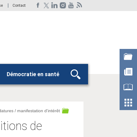
se
Contact
Démocratie en santé
Rechercher
datures / manifestation d'intérêt
itions de