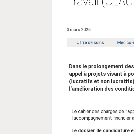
Travail (CLA
3 mars 2026
Mot
Mot
Offre de soins
Médico-s
clé
clé
:
:
Dans le prolongement des 
appel à projets visant à 
(lucratifs et non lucratif
l’amélioration des conditio
Le cahier des charges de l’app
l’accompagnement financier ai
Le dossier de candidature e