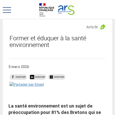
Aller
Aller
au
au
Ouvrir
menu
contenu
le
principal,
menu
Article
principal
Former et éduquer à la santé
environnement
5 mars 2026
Autoriser
Autoriser
Autoriser
La santé environnement est un sujet de
préoccupation pour 81% des Bretons qui se