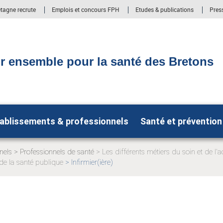
etagne recrute
Emplois et concours FPH
Etudes & publications
Pres
r ensemble pour la santé des Bretons
ablissements & professionnels
Santé et prévention
nels
Professionnels de santé
Les différents métiers du soin et de 
Page
de la santé publique
Infirmier(ière)
actuelle:
Page
actuelle: