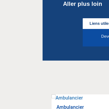
Aller plus loin
Liens utile
Deve
s sani­taires pri­
Ambu­lan­cier