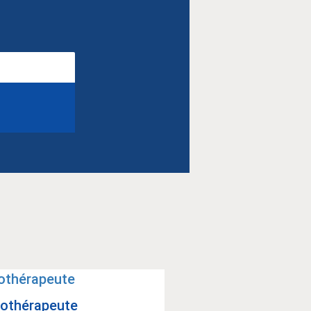
Aide-soi­gnant(e)
o­thé­ra­peute