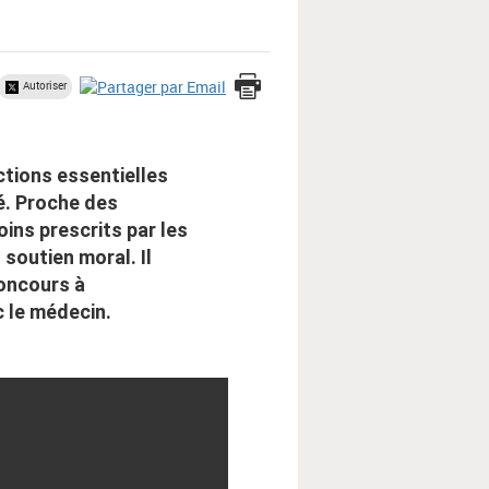
Autoriser
nctions essentielles
é. Proche des
soins prescrits par les
 soutien moral. Il
concours à
c le médecin.