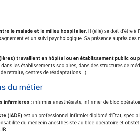
Il (elle) se doit d’être à
 entre le malade et le milieu hospitalier.
mpagnement et un suivi psychologique. Sa présence auprès des
(ières) travaillent en hôpital ou en établissement public ou p
t dans les établissements scolaires, dans des structures de méd
e retraite, centres de réadaptations...).
ns du métier
: infirmier anesthésiste, infirmier de bloc opératoir
ns infirmières
est un professionnel infirmier diplômé d’Etat, spécialis
ste (IADE)
onsabilité du médecin anesthésiste au bloc opératoire et obstétr
UR...