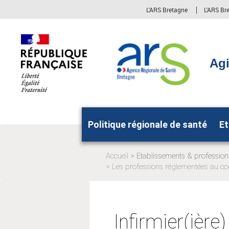
Aller
Aller
L'ARS Bretagne
L'ARS Br
au
au
menu
contenu
principal,
Agi
Politique régionale de santé
Et
Accueil
Etablissements & profession
Page
Les professions réglementées au co
actuelle:
Infirmier(ière)