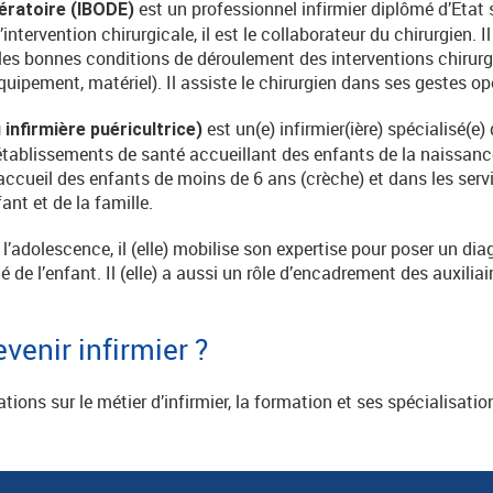
est un professionnel infirmier diplômé d’Etat s
pératoire (IBODE)
ntervention chirurgicale, il est le collaborateur du chirurgien. Il
er les bonnes conditions de déroulement des interventions chirurg
uipement, matériel). Il assiste le chirurgien dans ses gestes op
est un(e) infirmier(ière) spécialisé(e)
u infirmière puéricultrice)
établissements de santé accueillant des enfants de la naissanc
accueil des enfants de moins de 6 ans (crèche) et dans les serv
ant et de la famille.
 l’adolescence, il (elle) mobilise son expertise pour poser un di
é de l’enfant. Il (elle) a aussi un rôle d’encadrement des auxiliai
venir infirmier ?
ions sur le métier d’infirmier, la formation et ses spécialisat