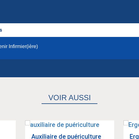
s
nir Infirmier(ière)
VOIR AUSSI
Auxi­liaire de pué­ri­cul­ture
Erg