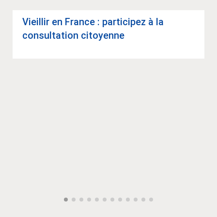
Vieillir en France : par­ti­ci­pez à la
consul­ta­tion citoyenne