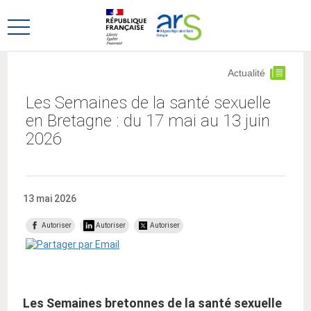
Aller
Aller
au
au
Ouvrir
menu
contenu
le
principal,
menu
Actualité
principal
Les Semaines de la santé sexuelle
en Bretagne : du 17 mai au 13 juin
2026
13 mai 2026
Autoriser
Autoriser
Autoriser
Les Semaines bretonnes de la santé sexuelle