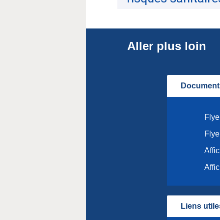
Aller plus loin
Documents
Flye
Flye
Affi
Affi
Liens utile