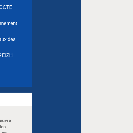
RECCTE
onnement
taux des
 BREIZH
euvre
des