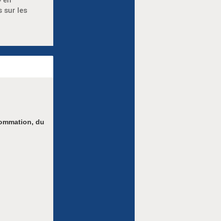
» en
 sur les
sommation, du