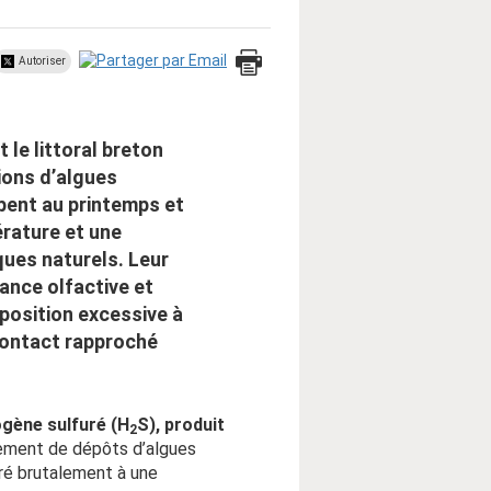
Autoriser
 le littoral breton
ions d’algues
ppent au printemps et
érature et une
ues naturels. Leur
ance olfactive et
xposition excessive à
contact rapproché
ogène sulfuré (H
S), produit
2
nement de dépôts d’algues
éré brutalement à une