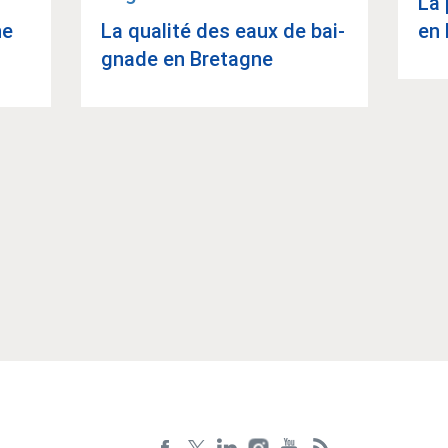
La 
ne
La qua­lité des eaux de bai­
en 
gnade en Bre­tagne
Article suivant