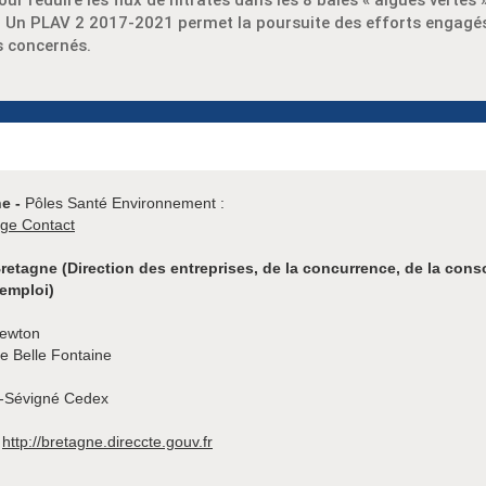
our réduire les flux de nitrates dans les 8 baies « algues vertes 
 Un PLAV 2 2017-2021 permet la poursuite des efforts engagés
es concernés.
ne -
Pôles Santé Environnement :
age Contact
etagne (Direction des entreprises, de la concurrence, de la con
l’emploi)
Newton
e Belle Fontaine
-Sévigné Cedex
:
http://bretagne.direccte.gouv.fr