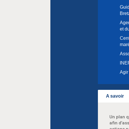
Guid
Bre
Agen
et du
Cent
maré
Asso
INER
Agir
A savoir
Un plan 
afin d’as