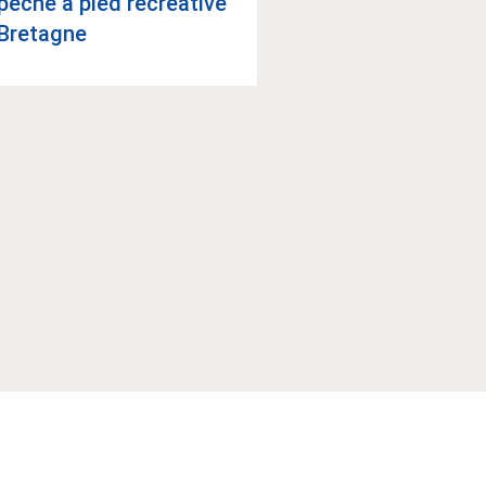
pêche à pied récréa­tive
Bre­tagne
Les cya­no­bac­té­r