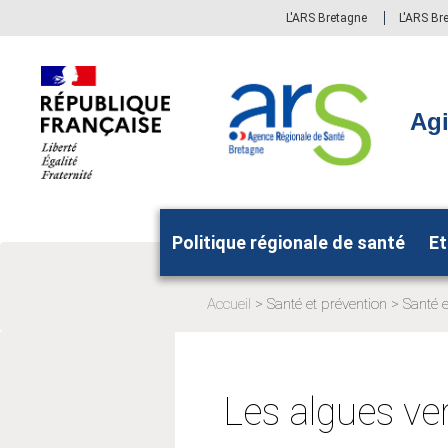
Aller
Aller
L'ARS Bretagne
L'ARS Br
au
au
menu
contenu
principal,
Agi
Politique régionale de santé
Et
Accueil
Santé et prévention
Santé 
Page
Page
actuelle:
actuelle
Les algues ve