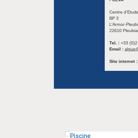
Centre d’Etude
BP 3
L’Armor-Pleub
22610 Pleubia
Tel. :
+33 (0)2
Email :
algue@
Site internet :