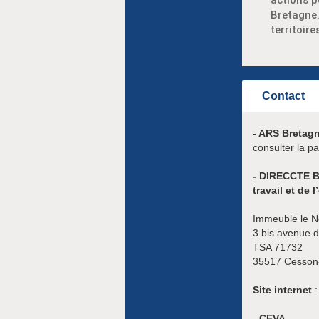
actions p
Bretagne.
territoir
Contact
- ARS Bretag
consulter la p
- DIRECCTE Br
travail et de 
Immeuble le 
3 bis avenue d
TSA 71732
35517 Cesson
Site internet
- CEVA