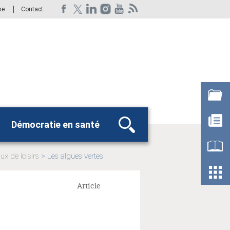
se
Contact
Démocratie en santé
Rechercher
ux de loisirs
Les algues vertes
Page
actuelle:
Article