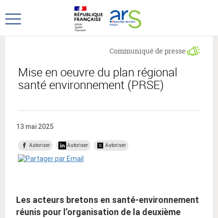
Aller
Aller
au
au
Ouvrir
menu
contenu
le
principal,
menu
Communiqué de presse
principal
Mise en oeuvre du plan régional
santé environnement (PRSE)
13 mai 2025
Autoriser
Autoriser
Autoriser
Les acteurs bretons en santé-environnement
réunis pour l’organisation de la deuxième