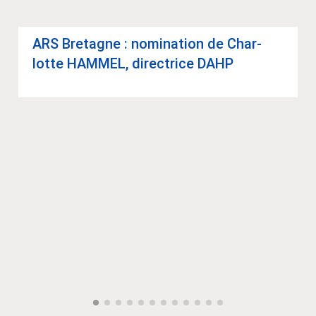
ARS Bre­tagne : nomi­na­tion de Char­
lotte HAM­MEL, direc­trice DAHP