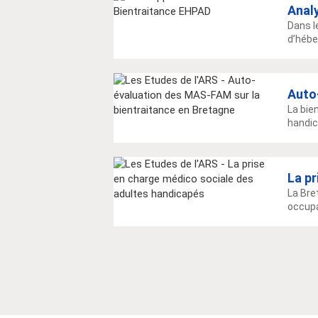
Analy
Dans l
d’hébe
Auto
La bie
handic
La p
La Bre
occupa