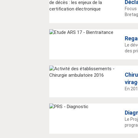
Décla
Focus 
Bretagn
Regar
Le dév
des pri
Chiru
vira
En 201
Diagn
Le Pro
progra