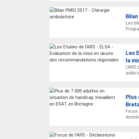
Bilan
Les bi
Progra
Les E
la m
L'ARS 
addicto
Plus 
Bret
Focus 
donnée