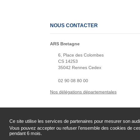
NOUS CONTACTER
ARS Bretagne
6, Place des Colombes
CS 14253
35042 Rennes Cedex
02 90 08 80 00
Nos délégations départementales
Ce site utilise les services de partenaires pour mesurer son aud
Vous pouvez accepter ou refuser l’ensemble des cookies de ces 
Accessibilité : partiellement conforme
Mentions 
pendant 6 mois.