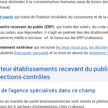
eaux destinées à la consommation humaine, eaux de loisirs dont 
rmaux)
qui traite de l’habitat insalubre, du saturnisme et de la qu
at/santé
qui traite des volets du code 
ments recevant du public (ERP)
au radon, aux légionelles. Il s’agit en premier lieu des établiss
 services médico-sociaux.
-cf. le focus sur les ERP ci-dessous
qui recouvre
les lieux musicaux
,
les déchets
ronnement extérieur
alubrité (
tatouage, perçage
), et la mise en œuvre du
règlement s
cteur établissements recevant du publi
spections-contrôles
 de l’agence spécialisés dans ce champ
ions en matière de santé environnementale sont menés et pilotés
s les 4 secteurs d’interventions cités ci-dessus.