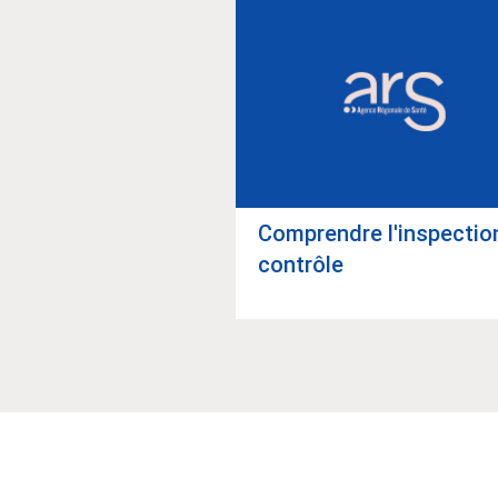
Com­prendre l'ins­pec­tio
des suites d’ins­
contrôle