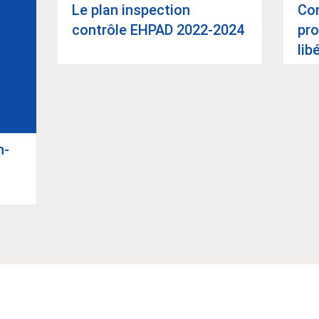
Le plan ins­pec­tion
Con
contrôle EHPAD 2022-2024
pro
lib
Article suivant
n-